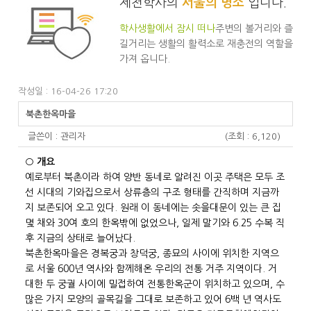
제천학사의
서울의 명소
입니다.
학사생활에서 잠시 떠나
주변의 볼거리와 즐
길거리는 생활의 활력소로 재충전의 역할을
가져 옵니다.
작성일 : 16-04-26 17:20
북촌한옥마을
글쓴이 :
관리자
(조회 : 6,120)
○ 개요
예로부터 북촌이라 하여 양반 동네로 알려진 이곳 주택은 모두 조
선 시대의 기와집으로서 상류층의 구조 형태를 간직하며 지금까
지 보존되어 오고 있다. 원래 이 동네에는 솟을대문이 있는 큰 집
몇 채와 30여 호의 한옥밖에 없었으나, 일제 말기와 6.25 수복 직
후 지금의 상태로 늘어났다.
북촌한옥마을은 경복궁과 창덕궁, 종묘의 사이에 위치한 지역으
로 서울 600년 역사와 함께해온 우리의 전통 거주 지역이다. 거
대한 두 궁궐 사이에 밀접하여 전통한옥군이 위치하고 있으며, 수
많은 가지 모양의 골목길을 그대로 보존하고 있어 6백 년 역사도