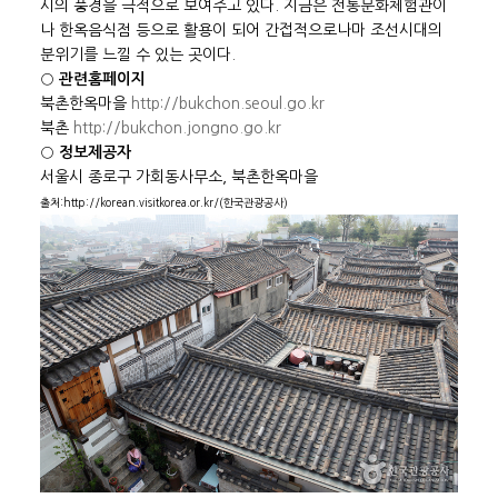
시의 풍경을 극적으로 보여주고 있다. 지금은 전통문화체험관이
나 한옥음식점 등으로 활용이 되어 간접적으로나마 조선시대의
분위기를 느낄 수 있는 곳이다.
○
관련홈페이지
북촌한옥마을
http://bukchon.seoul.go.kr
북촌
http://bukchon.jongno.go.kr
○
정보제공자
서울시 종로구 가회동사무소, 북촌한옥마을
출처:http://korean.visitkorea.or.kr/(한국관광공사)