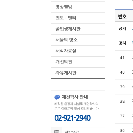
영상앨범
번호
멘토ㆍ멘티
졸업생게시판
공지
서울의 명소
공지
서식자료실
41
개선의견
40
자유게시판
39
제천학사 안내
38
쾌적한 환경과 시설로 제천학사의
문은 여러분께 항상 열려있습니다.
37
02-921-2940
36
선발요강